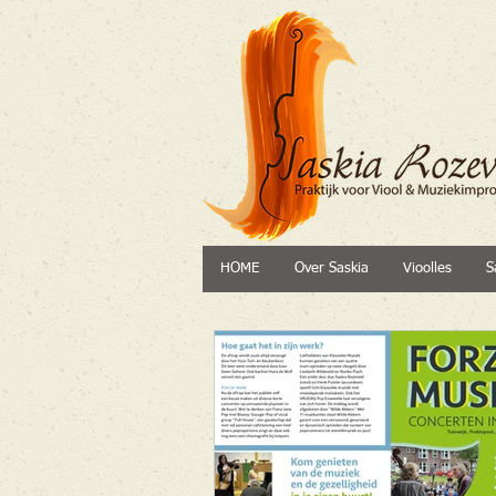
HOME
Over Saskia
Vioolles
S