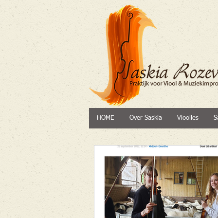
HOME
Over Saskia
Vioolles
S