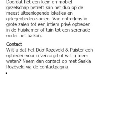
Doordat het een klein en mobiel
gezelschap betreft kan het duo op de
meest uiteenlopende lokaties en
gelegenheden spelen. Van optredens in
grote zalen tot een intiem privé optreden
in de huiskamer of tuin tot een serenade
onder het balkon.
Contact
Wilt u dat het Duo Rozeveld & Puister een
optreden voor u verzorgd of wilt u meer
weten? Neem dan contact op met Saskia
Rozeveld via de
contactpagina
Hongaarse Dans nr. 5 van Johannes Brahms door Duo
Rozeveld & Puister