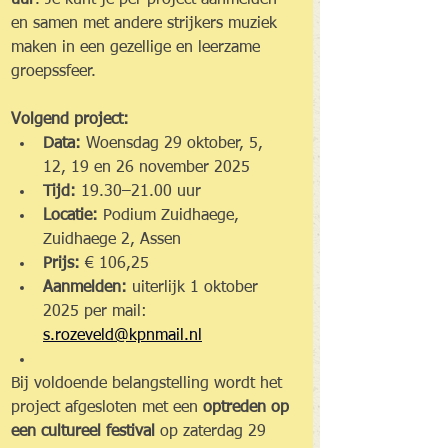
uur
. Je kunt je per project aanmelden 
en samen met andere strijkers muziek 
maken in een gezellige en leerzame 
groepssfeer.
Volgend project:
Data:
 Woensdag 29 oktober, 5, 
12, 19 en 26 november 2025
Tijd:
 19.30–21.00 uur
Locatie:
 Podium Zuidhaege, 
Zuidhaege 2, Assen
Prijs:
 € 106,25
Aanmelden:
 uiterlijk 1 oktober 
2025 per mail: 
s.rozeveld@kpnmail.nl
Bij voldoende belangstelling wordt het 
project afgesloten met een 
optreden op 
een cultureel festival
 op zaterdag 29 