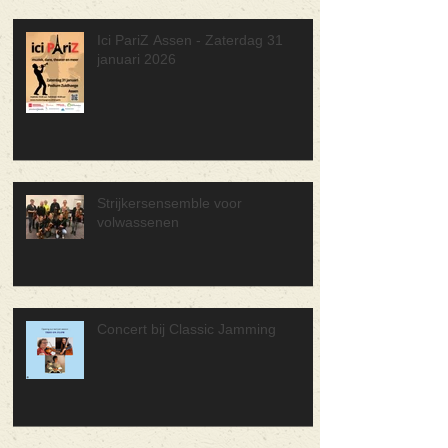
Ici PariZ Assen - Zaterdag 31
januari 2026
Strijkersensemble voor
volwassenen
Concert bij Classic Jamming