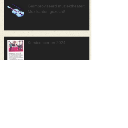
Geïmproviseerd muziektheater:
Muzikanten gezocht!
Kerstconcerten 2024
Keuning Jeugd Orkest speelde
première bij Astron
30 juni Forza Musica! Concerten in