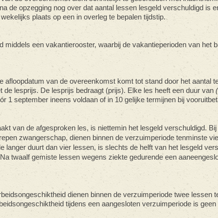
t na de opzegging nog over dat aantal lessen lesgeld verschuldigd is e
wekelijks plaats op een in overleg te bepalen tijdstip.
 middels een vakantierooster, waarbij de vakantieperioden van het b
de afloopdatum van de overeenkomst komt tot stand door het aantal t
e lesprijs. De lesprijs bedraagt (prijs). Elke les heeft een duur van
r 1 september ineens voldaan of in 10 gelijke termijnen bij vooruitbet
kt van de afgesproken les, is niettemin het lesgeld verschuldigd. Bij
epen zwangerschap, dienen binnen de verzuimperiode tenminste vie
 langer duurt dan vier lessen, is slechts de helft van het lesgeld ver
. Na twaalf gemiste lessen wegens ziekte gedurende een aaneengeslo
rbeidsongeschiktheid dienen binnen de verzuimperiode twee lessen t
eidsongeschiktheid tijdens een aangesloten verzuimperiode is geen