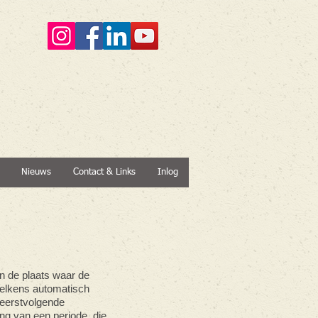
Nieuws
Contact & Links
Inlog
n de plaats waar de
telkens automatisch
e eerstvolgende
ng van een periode, die