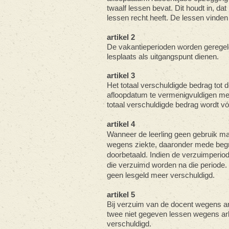
twaalf lessen bevat. Dit houdt in, da
lessen recht heeft. De lessen vinden 
artikel 2
De vakantieperioden worden geregeld
lesplaats als uitgangspunt dienen.
artikel 3
Het totaal verschuldigde bedrag tot 
afloopdatum te vermenigvuldigen met d
totaal verschuldigde bedrag wordt vóó
artikel 4
Wanneer de leerling geen gebruik maa
wegens ziekte, daaronder mede begr
doorbetaald. Indien de verzuimperiode
die verzuimd worden na die periode
geen lesgeld meer verschuldigd.
artikel 5
Bij verzuim van de docent wegens a
twee niet gegeven lessen wegens arb
verschuldigd.