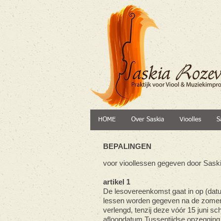
HOME
Over Saskia
Vioolles
S
BEPALINGEN
voor vioollessen gegeven door Sask
artikel 1
De lesovereenkomst gaat in op (datu
lessen worden gegeven na de zomerv
verlengd, tenzij deze vóór 15 juni sc
afloopdatum.Tussentijdse opzegging 