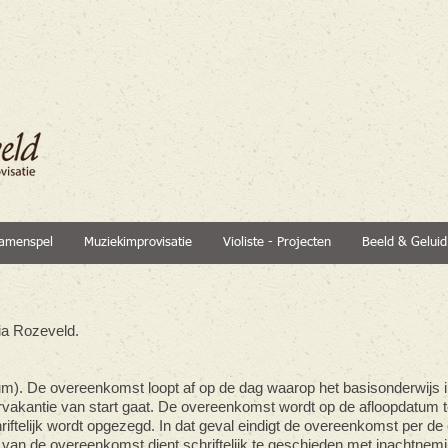
amenspel
Muziekimprovisatie
Violiste - Projecten
Beeld & Geluid
ia Rozeveld.
m). De overeenkomst loopt af op de dag waarop het basisonderwijs i
akantie van start gaat. De overeenkomst wordt op de afloopdatum 
hriftelijk wordt opgezegd. In dat geval eindigt de overeenkomst per d
van de overeenkomst dient schriftelijk te geschieden met inachtnemi