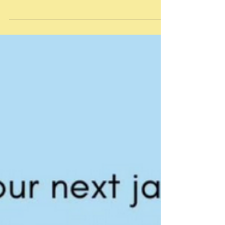
volwassenen
Voor beginnende tot gemiddeld gevorderde
strijkers Speel mee met het Strijkersensemble
voor volwassenen , onder leiding van Saskia...