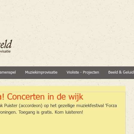
amenspel
Muziekimprovisatie
Violiste - Projecten
Beeld & Geluid
a! Concerten in de wijk
 Puister (accordeon) op het gezellige muziekfestival 'Forza 
roningen. Toegang is gratis. Kom luisteren!