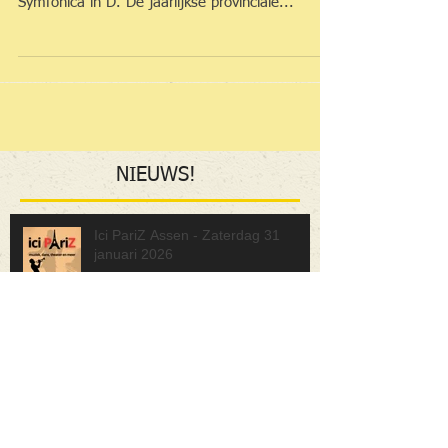
Het Keuning Jeugd Orkest en leerlingen van
Saskia Rozeveld deden zaterdag mee met
Symfonica in D. De jaarlijkse provinciale...
NIEUWS
!
Ici PariZ Assen - Zaterdag 31
januari 2026
Strijkersensemble voor