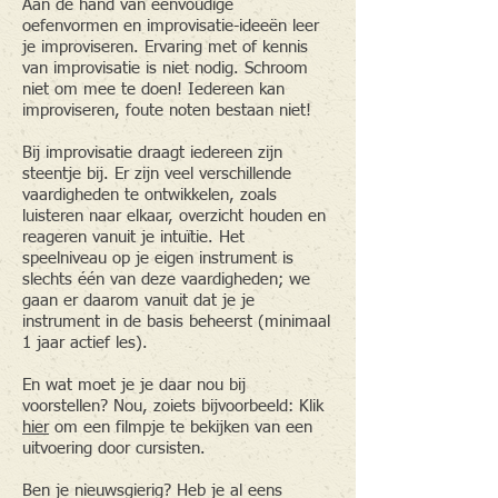
Aan de hand van eenvoudige
oefenvormen en improvisatie-ideeën leer
je improviseren. Ervaring met of kennis
van improvisatie is niet nodig. Schroom
niet om mee te doen! Iedereen kan
improviseren, foute noten bestaan niet!
Bij improvisatie draagt iedereen zijn
steentje bij. Er zijn veel verschillende
vaardigheden te ontwikkelen, zoals
luisteren naar elkaar, overzicht houden en
reageren vanuit je intuïtie. Het
speelniveau op je eigen instrument is
slechts één van deze vaardigheden; we
gaan er daarom vanuit dat je je
instrument in de basis beheerst (minimaal
1 jaar actief les).
En wat moet je je daar nou bij
voorstellen? Nou, zoiets bijvoorbeeld: Klik
hier
om een filmpje te bekijken van een
uitvoering door cursisten.
Ben je nieuwsgierig? Heb je al eens