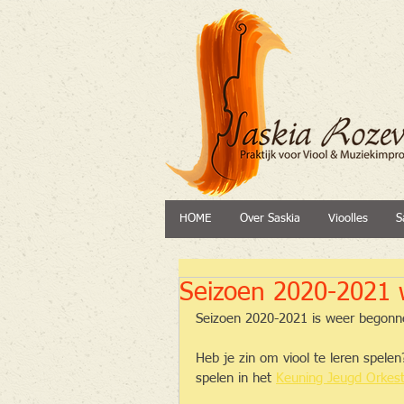
HOME
Over Saskia
Vioolles
S
Seizoen 2020-2021 w
Seizoen 2020-2021 is weer begonn
Heb je zin om viool te leren spele
spelen in het 
Keuning Jeugd Orkes