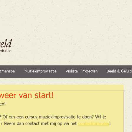
amenspel
Muziekimprovisatie
Violiste - Projecten
Beeld & Geluid
eer van start!
en!
n? Of om een cursus muziekimprovisatie te doen? Wil je 
t
? Neem dan contact met mij op via het 
contactformulier
!