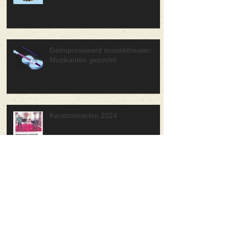
Geïmproviseerd muziektheater:
Muzikanten gezocht!
Kerstconcerten 2024
Keuning Jeugd Orkest speelde
première bij Astron