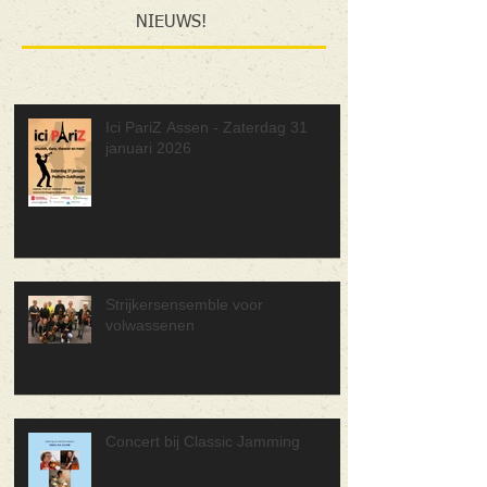
NIEUWS!
Ici PariZ Assen - Zaterdag 31
januari 2026
Strijkersensemble voor
volwassenen
Concert bij Classic Jamming