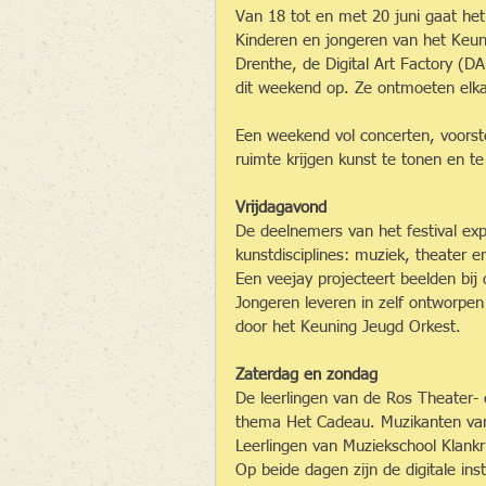
Van 18 tot en met 20 juni gaat het
Kinderen en jongeren van het Keun
Drenthe, de Digital Art Factory (DA
dit weekend op. Ze ontmoeten el
Een weekend vol concerten, voorste
ruimte krijgen kunst te tonen en te
Vrijdagavond
De deelnemers van het festival ex
kunstdisciplines: muziek, theater en
Een veejay projecteert beelden bi
Jongeren leveren in zelf ontworpe
door het Keuning Jeugd Orkest.
Zaterdag en zondag
De leerlingen van de Ros Theater- 
thema Het Cadeau. Muzikanten van 
Leerlingen van Muziekschool Klankr
Op beide dagen zijn de digitale in