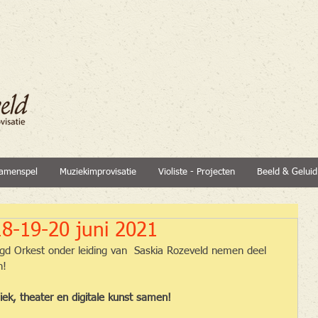
amenspel
Muziekimprovisatie
Violiste - Projecten
Beeld & Geluid
18-19-20 juni 2021
gd Orkest onder leiding van  Saskia Rozeveld nemen deel 
n!
ek, theater en digitale kunst samen!