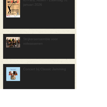
Ici PariZ Assen - Zaterdag 31
januari 2026
Strijkersensemble voor
volwassenen
Concert bij Classic Jamming
Geïmproviseerd muziektheater: