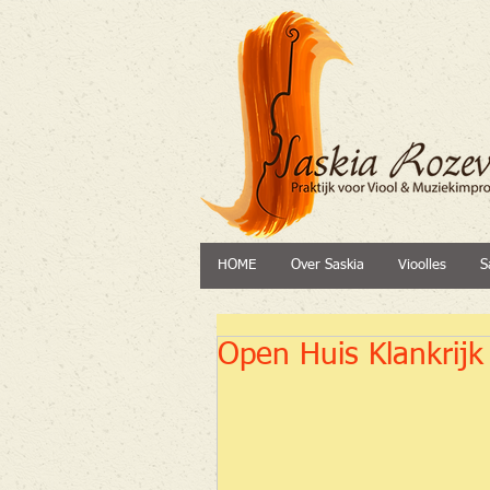
HOME
Over Saskia
Vioolles
S
Open Huis Klankrijk