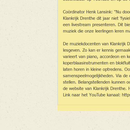
Coördinator Henk Lansink: ''Nu do
Klankrijk Drenthe dit jaar niet 'fys
een livestream presenteren. Dit bi
muziek die onze leerlingen leren ma
De muziekdocenten van Klankrijk Dr
lesgeven. Zo kan er kennis gemaa
varieert van piano, accordeon en ke
koperblaasinstrumenten en blokfluit
laten horen in kleine optredens. O
samenspeelmogelijkheden. Via de ch
stellen. Belangstellenden kunnen o
de website van Klankrijk Drenthe. 
Link naar het YouTube kanaal: h