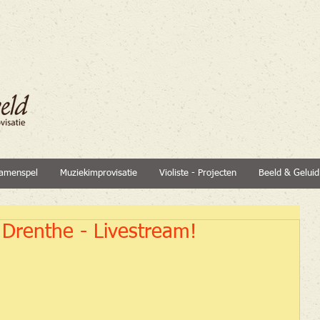
amenspel
Muziekimprovisatie
Violiste - Projecten
Beeld & Geluid
 Drenthe - Livestream!