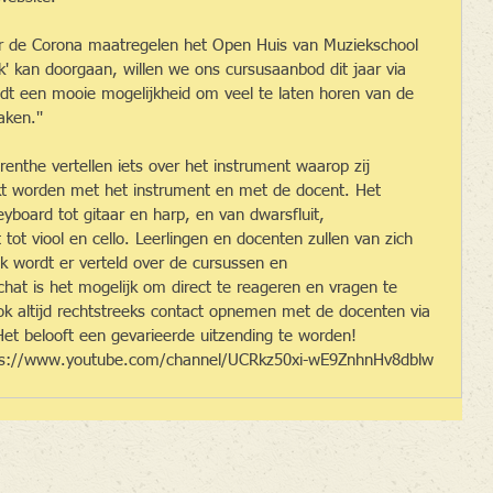
or de Corona maatregelen het Open Huis van Muziekschool 
iek' kan doorgaan, willen we ons cursusaanbod dit jaar via 
edt een mooie mogelijkheid om veel te laten horen van de 
ken.''
enthe vertellen iets over het instrument waarop zij 
kt worden met het instrument en met de docent. Het 
yboard tot gitaar en harp, en van dwarsfluit, 
 tot viool en cello. Leerlingen en docenten zullen van zich 
ok wordt er verteld over de cursussen en 
at is het mogelijk om direct te reageren en vragen te 
ok altijd rechtstreeks contact opnemen met de docenten via 
Het belooft een gevarieerde uitzending te worden!
ttps://www.youtube.com/channel/UCRkz50xi-wE9ZnhnHv8dblw