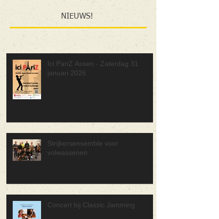
NIEUWS!
Ici PariZ Assen - Zaterdag 31
januari 2026
Strijkersensemble voor
volwassenen
Concert bij Classic Jamming