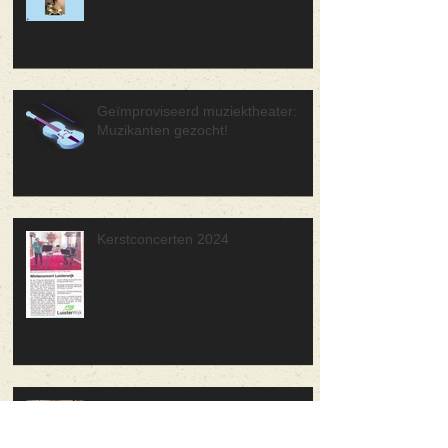
Geïmproviseerd muziektheater:
Muzikanten gezocht!
Kerstconcerten 2024
Keuning Jeugd Orkest speelde
première bij Astron