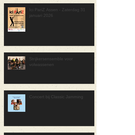
Ici PariZ Assen - Zaterdag 31
januari 2026
Strijkersensemble voor
volwassenen
Concert bij Classic Jamming