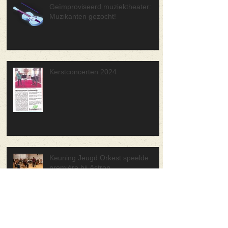
Geïmproviseerd muziektheater:
Muzikanten gezocht!
Kerstconcerten 2024
Keuning Jeugd Orkest speelde
première bij Astron
30 juni Forza Musica! Concerten in
de wijk