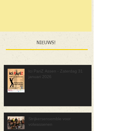
NIEUWS!
Ici PariZ Assen - Zaterdag 31
januari 2026
Strijkersensemble voor
volwassenen