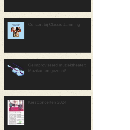
Concert bij Classic Jamming
Geïmproviseerd muziektheater:
Muzikanten gezocht!
Kerstconcerten 2024