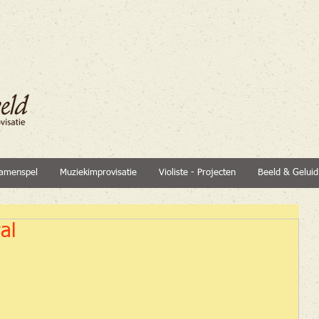
amenspel
Muziekimprovisatie
Violiste - Projecten
Beeld & Geluid
al