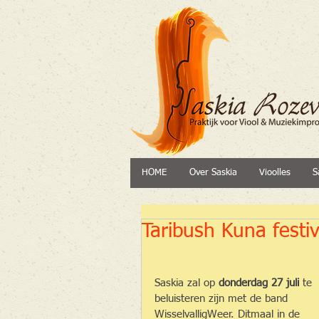
HOME
Over Saskia
Vioolles
S
Taribush Kuna festiv
Saskia zal op 
donderdag 27 juli
 te 
beluisteren zijn met de band 
WisselvalligWeer. Ditmaal in de 