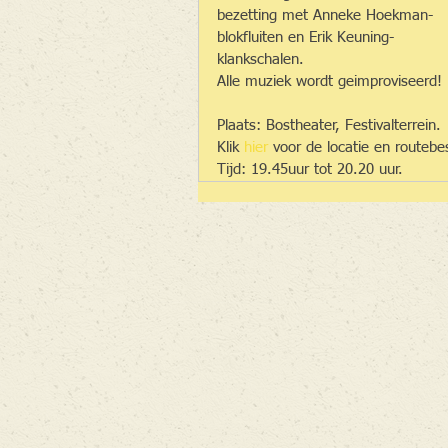
bezetting met Anneke Hoekman- 
blokfluiten en Erik Keuning- 
klankschalen.
Alle muziek wordt geimproviseerd!
Plaats: Bostheater, Festivalterrein.
Klik 
hier
 voor de locatie en routebes
Tijd: 19.45uur tot 20.20 uur.