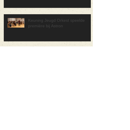
Keuning Jeugd Orkest speelde
première bij Astron
30 juni Forza Musica! Concerten in
de wijk
Muziekschool Klankrijk Drenthe
viert 10-jarig jubileum met feestelijk
concert