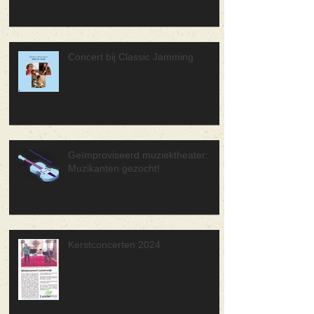
Concert bij Classic Jamming
Geïmproviseerd muziektheater:
Muzikanten gezocht!
Kerstconcerten 2024