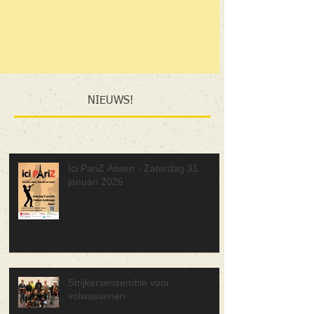
NIEUWS!
Ici PariZ Assen - Zaterdag 31
januari 2026
Strijkersensemble voor
volwassenen