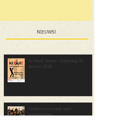
NIEUWS!
Ici PariZ Assen - Zaterdag 31
januari 2026
Strijkersensemble voor
volwassenen