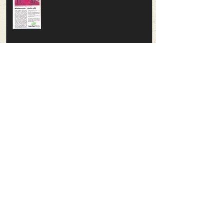
Keuning Jeugd Orkest speelde
première bij Astron
30 juni Forza Musica! Concerten in
de wijk
Muziekschool Klankrijk Drenthe
viert 10-jarig jubileum met feestelijk
concert