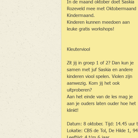
In de maand oktober doet Saskia 
Rozeveld mee met Oktobermaand 
Kindermaand.
Kinderen kunnen meedoen aan 
leuke gratis workshops!
​​Kleuterviool
Zit jij in groep 1 of 2? Dan kun je 
samen met juf Saskia en andere 
kinderen viool spelen. Violen zijn 
aanwezig. Kom jij het ook 
uitproberen?
Aan het einde van de les mag je 
aan je ouders laten ouder hoe het 
klinkt!
Datum: 8 oktober. Tijd: 14.45 uur t
Lokatie: CBS de Tol, De Hilde 1, 9
Leeftijd: 4 t/m 6 jaar