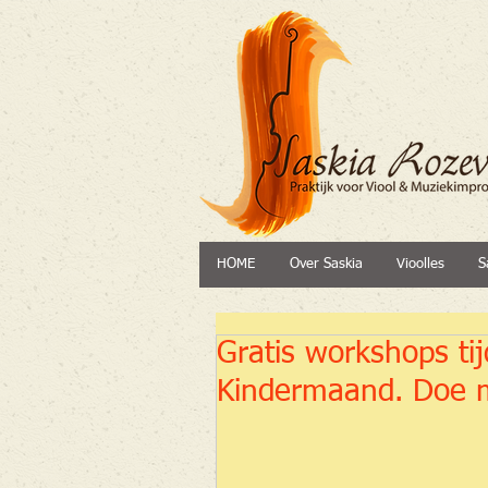
HOME
Over Saskia
Vioolles
S
Gratis workshops t
Kindermaand. Doe 