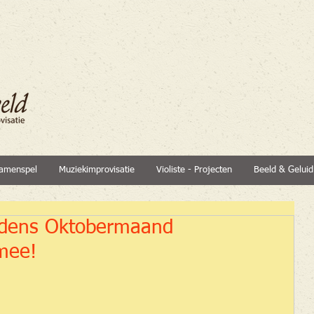
amenspel
Muziekimprovisatie
Violiste - Projecten
Beeld & Geluid
ijdens Oktobermaand
mee!