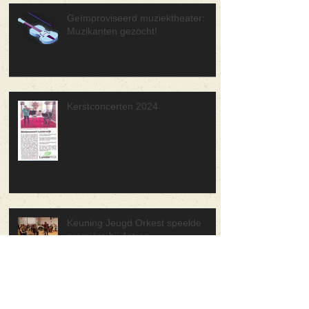
Geïmproviseerd muziektheater:
Muzikanten gezocht!
Kerstconcerten 2024
Keuning Jeugd Orkest speelde
première bij Astron
30 juni Forza Musica! Concerten in