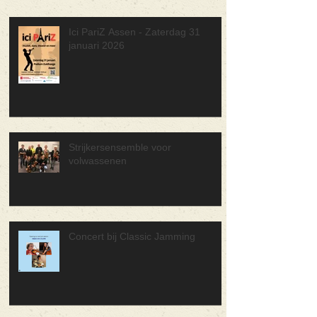
Ici PariZ Assen - Zaterdag 31
januari 2026
Strijkersensemble voor
volwassenen
Concert bij Classic Jamming