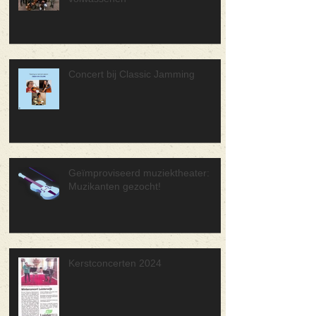
Concert bij Classic Jamming
Geïmproviseerd muziektheater:
Muzikanten gezocht!
Kerstconcerten 2024