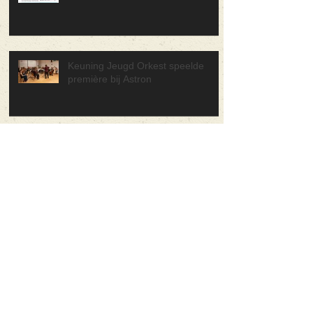
Keuning Jeugd Orkest speelde
première bij Astron
30 juni Forza Musica! Concerten in
de wijk
Muziekschool Klankrijk Drenthe
viert 10-jarig jubileum met feestelijk
concert