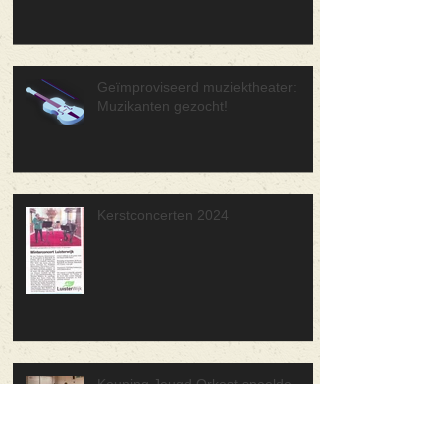
Geïmproviseerd muziektheater:
Muzikanten gezocht!
Kerstconcerten 2024
Keuning Jeugd Orkest speelde
première bij Astron