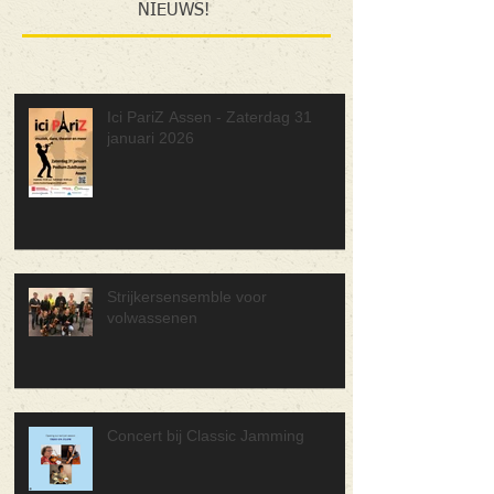
NIEUWS!
Ici PariZ Assen - Zaterdag 31
januari 2026
Strijkersensemble voor
volwassenen
Concert bij Classic Jamming