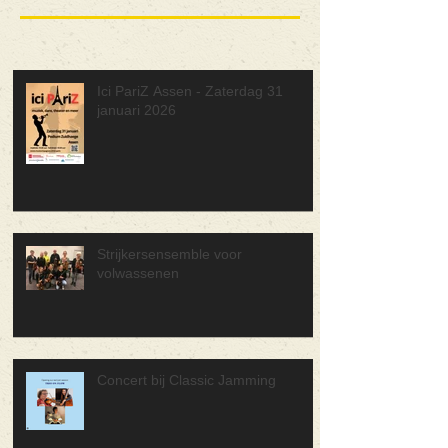
Ici PariZ Assen - Zaterdag 31
januari 2026
Strijkersensemble voor
volwassenen
Concert bij Classic Jamming