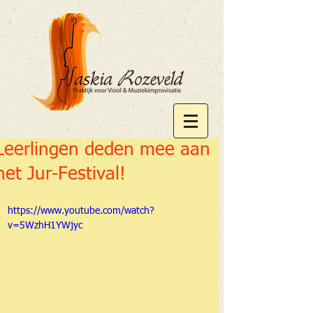
Leerlingen deden mee aan
het Jur-Festival!
https://www.youtube.com/watch?
v=5WzhH1YWjyc