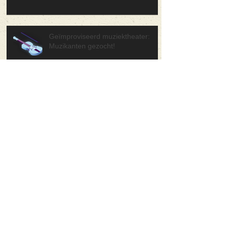
Geïmproviseerd muziektheater:
Muzikanten gezocht!
Kerstconcerten 2024
Keuning Jeugd Orkest speelde
première bij Astron