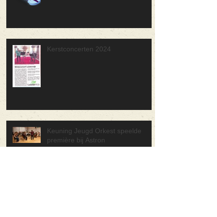
Kerstconcerten 2024
Keuning Jeugd Orkest speelde
première bij Astron
30 juni Forza Musica! Concerten in
de wijk