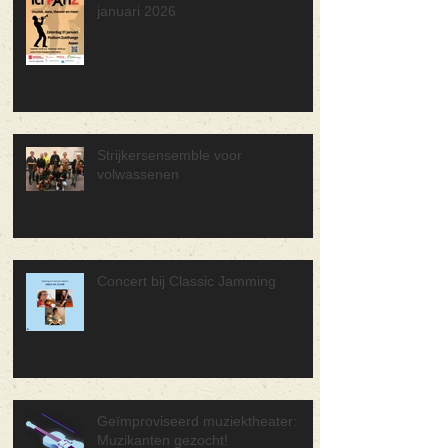
januari 2026
Strijkersensemble voor
volwassenen
Concert bij Classic Jamming
Geïmproviseerd muziektheater:
Muzikanten gezocht!