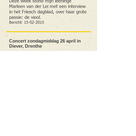
Deze week stond mijn leerlinge
Marleen van der Lei met een interview
in het Friesch dagblad, over haar grote
passie: de viool.
Bericht:
15-02-2015
Concert zondagmiddag 26 april in
Diever, Drenthe
Tijd:
14.00-16.00
uur
Plaats: Couleur Vocale, Hoofdstraat 56,
Diever