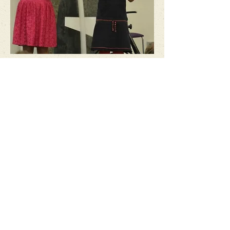
Over Saskia
Muziekimprovisatie
Vioolles - Muziekimprovisatie - Samenspel in
Groningen-stad en Drenthe: Beilen Schipborg